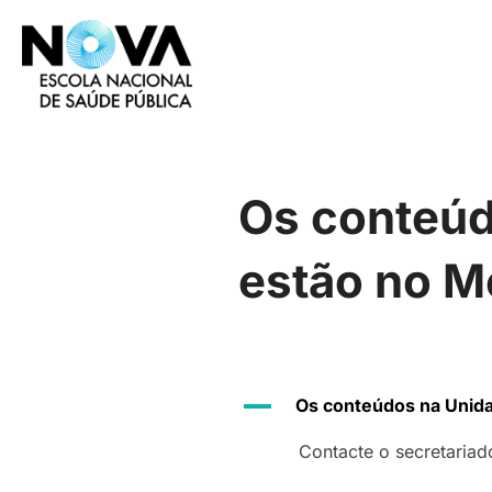
Skip
to
content
Os conteúd
estão no M
A
Os conteúdos na Unida
Contacte o secretaria