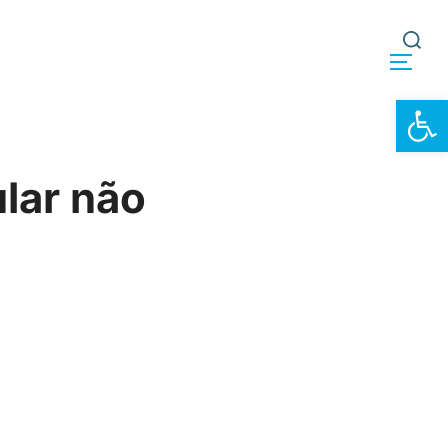
Search
TOG
for:
Open
lar não