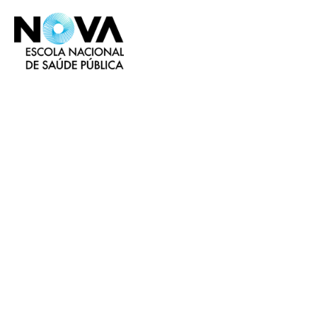
Envio de fich
FileSender