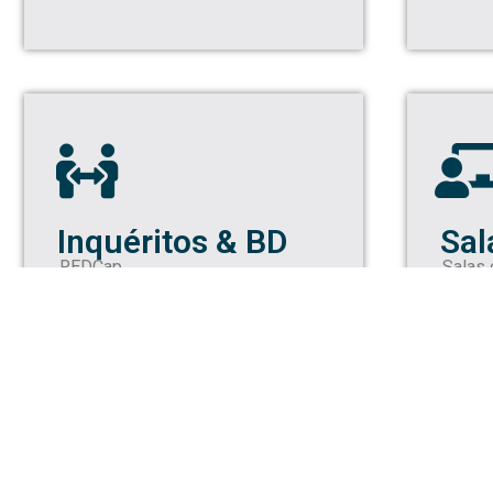
Inquéritos & BD
Sal
REDCap
Salas 