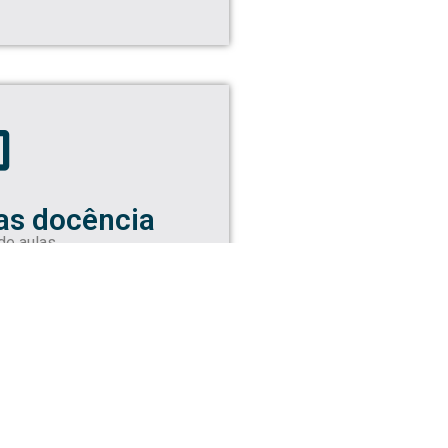
as docência
de aulas