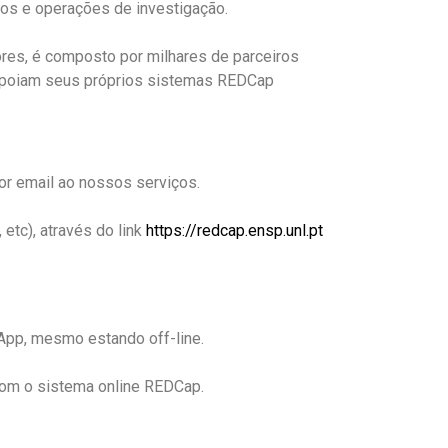
udos e operações de investigação.
res, é composto por milhares de parceiros
e apoiam seus próprios sistemas REDCap
r email ao nossos serviços.
etc), através do link
https://redcap.ensp.unl.pt
App, mesmo estando off-line.
om o sistema online REDCap.