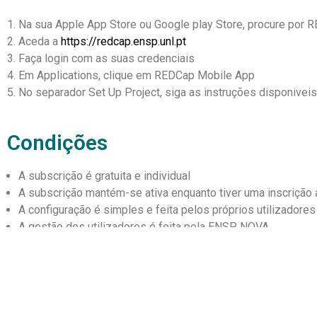
Na sua Apple App Store ou Google play Store, procure por R
Aceda a
https://redcap.ensp.unl.pt
Faça login com as suas credenciais
Em Applications, clique em REDCap Mobile App
No separador Set Up Project, siga as instruções disponivei
Condições
A subscrição é gratuita e individual
A subscrição mantém-se ativa enquanto tiver uma inscrição a
A configuração é simples e feita pelos próprios utilizadores
A gestão dos utilizadores é feita pela ENSP NOVA
Este serviço está ativo enquanto tiver credenciais válidas