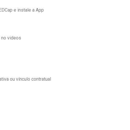
EDCap e instale a App
s no videos
tiva ou vínculo contratual
 da ENSP NOVA